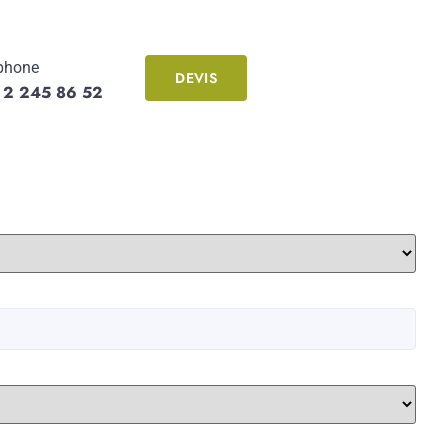
MY GCS
phone
DEVIS
 2 245 86 52