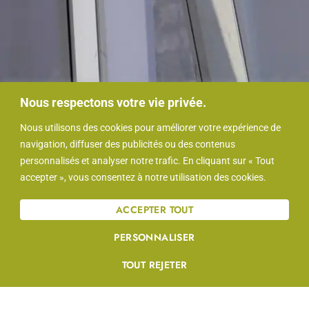
Nous respectons votre vie privée.
Nous utilisons des cookies pour améliorer votre expérience de
navigation, diffuser des publicités ou des contenus
personnalisés et analyser notre trafic. En cliquant sur « Tout
Demande de devis
accepter », vous consentez à notre utilisation des cookies.
lavage de vitres
ACCEPTER TOUT
Surface (en m2)
*
PERSONNALISER
TOUT REJETER
Fréquence
*