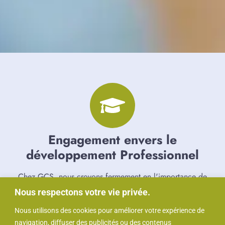
Engagement envers le
développement Professionnel
Chez GCS, nous croyons fermement en l'importance de
la formation continue et de l'accompagnement
Nous respectons votre vie privée.
professionnel pour tous nos employés. Nous nous
Nous utilisons des cookies pour améliorer votre expérience de
engageons à offrir des opportunités de développement
navigation, diffuser des publicités ou des contenus