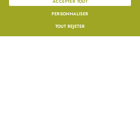
ACCEPTER TOUT
PERSONNALISER
TOUT REJETER
Laatste artikelen
Ontdek MyGCS: Uw nieuwe
servicemanagementplatform