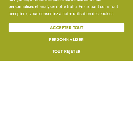
personnalisés et analyser notre trafic. En cliquant sur « Tout
accepter », vous consentez à notre utilisation des cookies.
Offerteaanvraag
ACCEPTER TOUT
groene ruimtes
PERSONNALISER
Oppervlakte (m2)
*
TOUT REJETER
Frequentie
*
Vanaf wanneer?
*