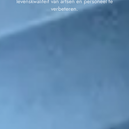
levenskwaliteit van artsen en personeel te
verbeteren.