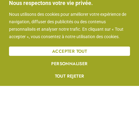
Nous respectons votre vie privée.
Nous utilisons des cookies pour améliorer votre expérience de
navigation, diffuser des publicités ou des contenus
personnalisés et analyser notre trafic. En cliquant sur « Tout
accepter », vous consentez à notre utilisation des cookies.
Offerteaanvraag
ACCEPTER TOUT
ziekenhuizen en klinieken
PERSONNALISER
Oppervlakte (m2)
*
TOUT REJETER
Frequentie
*
Vanaf wanneer?
*